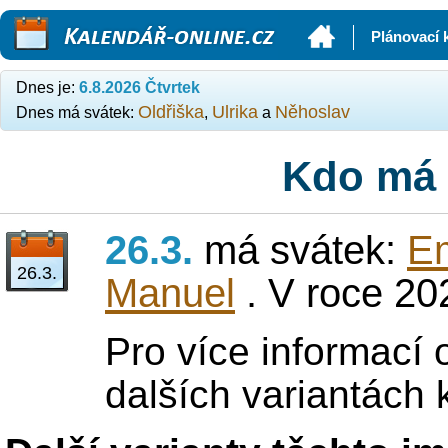
Kalendář-online.cz
Plánovací 
Dnes je:
6.8.2026 Čtvrtek
Oldřiška
Ulrika
Něhoslav
Dnes má svátek:
,
a
Kdo má 
26.3.
má svátek:
E
26.3.
Manuel
. V roce 20
Pro více informací
dalších variantách 