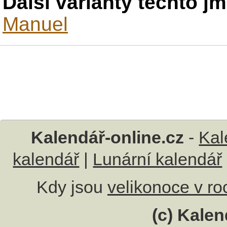
Další varianty těchto j
Manuel
Kalendář-online.cz
-
Kal
kalendář
|
Lunární kalendář
Kdy jsou
velikonoce v r
(c) Kalen