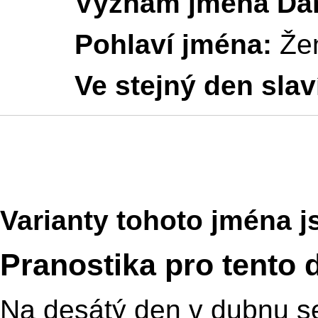
Význam jména Dar
Pohlaví jména:
Že
Ve stejný den slav
Varianty tohoto jména j
Pranostika pro tento 
Na desátý den v dubnu se