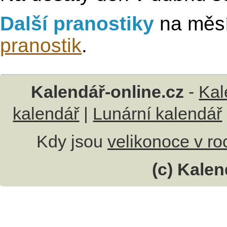
Další pranostiky
na měsí
pranostik
.
Kalendář-online.cz
-
Kal
kalendář
|
Lunární kalendář
Kdy jsou
velikonoce v r
(c) Kalen