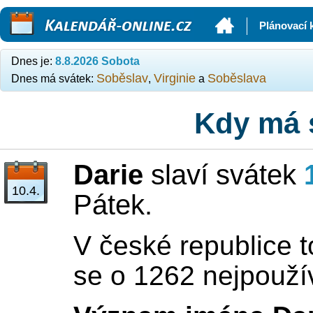
Kalendář-online.cz
Plánovací 
Dnes je:
8.8.2026 Sobota
Soběslav
Virginie
Soběslava
Dnes má svátek:
,
a
Kdy má 
Darie
slaví svátek
10.4.
Pátek.
V české republice t
se o 1262 nejpouží