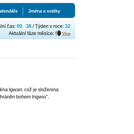
kalendáře
Jména a svátky
lní čas:
09
:
38
/ Týden v roce:
32
Aktuální fáze měsíce:
Více
na Igwarr, což je složenina
ochráněn bohem Ingwio".