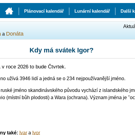
Plánovací kalendář
Lunární kalendář
Další 
Aktuá
a
Donáta
a
Kdy má svátek Igor?
 v roce 2026 to bude Čtvrtek.
éno užívá 3946 lidí a jedná se o 234 nejpoužívanější jméno.
 ruské jméno skandinávského původu vychází z islandského jmé
wio (místní bůh plodosti) a Wara (ochrana). Význam jména je "
iny také:
Ivar
a
Ivor