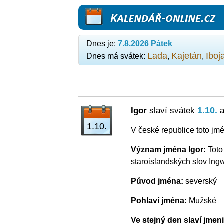
Kalendář-online.cz
Dnes je:
7.8.2026 Pátek
Lada
Kajetán
Iboj
Dnes má svátek:
,
,
1.10.
Igor
slaví svátek
a
1.10.
V české republice toto jm
Význam jména Igor:
Toto
staroislandských slov Ing
Původ jména:
severský
Pohlaví jména:
Mužské
Ve stejný den slaví jmen