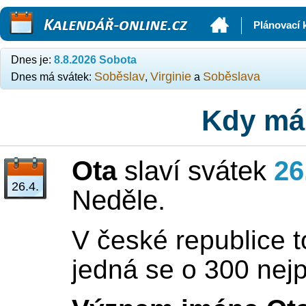
Kalendář-online.cz
Plánovací 
Dnes je:
8.8.2026 Sobota
Soběslav
Virginie
Soběslava
Dnes má svátek:
,
a
Kdy má
Ota
slaví svátek
26
26.4.
Neděle.
V české republice t
jedná se o 300 nej