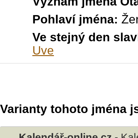
Význam jména Ot
Pohlaví jména:
Že
Ve stejný den slav
Uve
Varianty tohoto jména j
Kalendář-online.cz
-
Kal