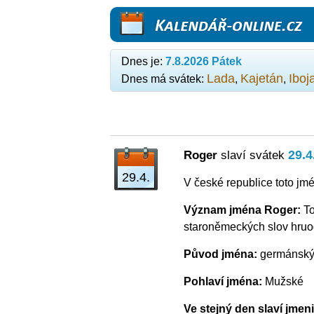
Kalendář-online.cz
Dnes je:
7.8.2026 Pátek
Lada
Kajetán
Iboj
Dnes má svátek:
,
,
29.4
Roger
slaví svátek
29.4.
V české republice toto jmé
Význam jména Roger:
T
staroněmeckých slov hruod
Původ jména:
germánsk
Pohlaví jména:
Mužské
Ve stejný den slaví jmen