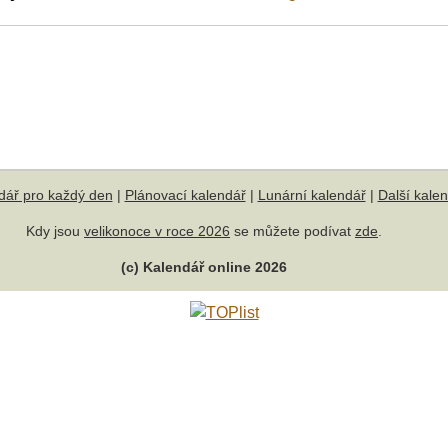
dář pro každý den
|
Plánovací kalendář
|
Lunární kalendář
|
Další kale
Kdy jsou
velikonoce v roce 2026
se můžete podívat
zde
.
(c) Kalendář online 2026