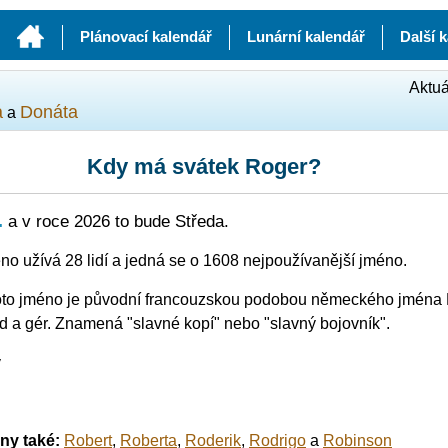
Plánovací kalendář
Lunární kalendář
Další 
Aktuá
a
Donáta
a
Kdy má svátek Roger?
.
a v roce 2026 to bude Středa.
no užívá 28 lidí a jedná se o 1608 nejpoužívanější jméno.
oto jméno je původní francouzskou podobou německého jména R
 a gér. Znamená "slavné kopí" nebo "slavný bojovník".
ý
iny také:
Robert
,
Roberta
,
Roderik
,
Rodrigo
a
Robinson