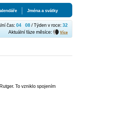
kalendáře
Jména a svátky
lní čas:
04
08
/ Týden v roce:
32
Aktuální fáze měsíce:
Více
utger. To vzniklo spojením