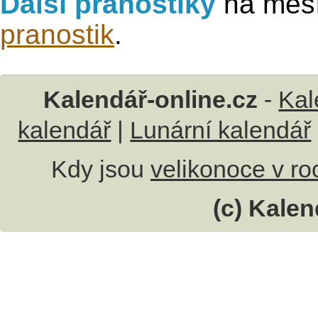
Další pranostiky
na měsí
pranostik
.
Kalendář-online.cz
-
Kal
kalendář
|
Lunární kalendář
Kdy jsou
velikonoce v r
(c) Kalen