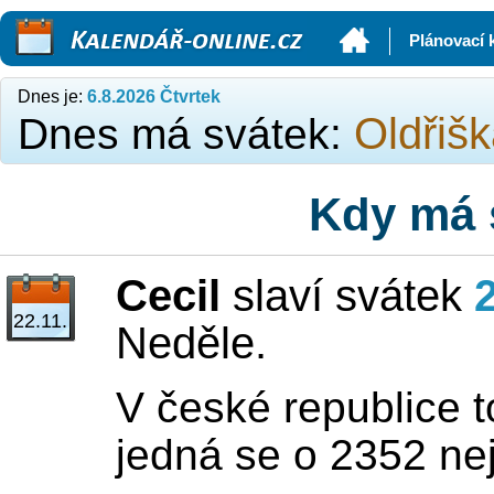
Kalendář-online.cz
Plánovací 
Dnes je:
6.8.2026 Čtvrtek
Oldřiš
Dnes má svátek:
Kdy má 
Cecil
slaví svátek
2
22.11.
Neděle.
V české republice t
jedná se o 2352 ne