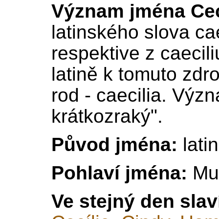
Význam jména Cec
latinského slova ca
respektive z caecili
latině k tomuto zdr
rod - caecilia. Výz
krátkozraký".
Původ jména:
lati
Pohlaví jména:
Mu
Ve stejný den slav