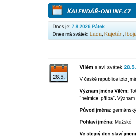
Kalendář-online.cz
Dnes je:
7.8.2026 Pátek
Lada
Kajetán
Iboj
Dnes má svátek:
,
,
28.5.
Vilém
slaví svátek
28.5.
V české republice toto jm
Význam jména Vilém:
To
"helmice, přilba". Význam 
Původ jména:
germánsk
Pohlaví jména:
Mužské
Ve stejný den slaví jmen