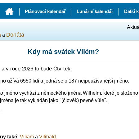
Plánovací kalendář
Lunární kalendář
Další 
Aktuá
a
Donáta
a
Kdy má svátek Vilém?
a v roce 2026 to bude Čtvrtek.
éno užívá 6550 lidí a jedná se o 187 nejpoužívanější jméno.
to jméno vychází z německého jména Wilhelm, které je složeno z
jména je tak vykládán jako "(člověk) pevné vůle".
ý
iny také:
Viliam
a
Vilibald