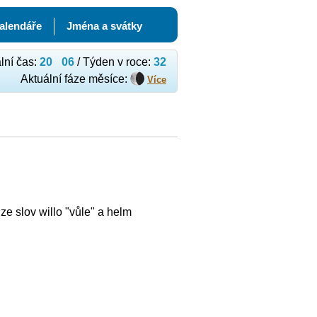
kalendáře
Jména a svátky
lní čas:
20
06
/ Týden v roce:
32
Aktuální fáze měsíce:
Více
e slov willo "vůle" a helm