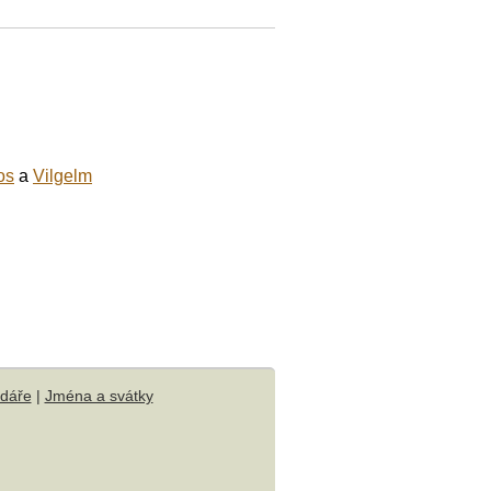
os
a
Vilgelm
ndáře
|
Jména a svátky