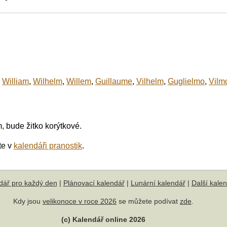
William
,
Wilhelm
,
Willem
,
Guillaume
,
Vilhelm
,
Guglielmo
,
Vilm
, bude žitko korýtkové.
te v
kalendáři pranostik
.
dář pro každý den
|
Plánovací kalendář
|
Lunární kalendář
|
Další kale
Kdy jsou
velikonoce v roce 2026
se můžete podívat
zde
.
(c) Kalendář online 2026